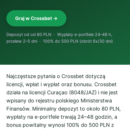
Graj w Crossbet →
Depozyt od od 80 PLN · Wypłaty e-portfele 24–48 h,
przelew 2–5 dni · 100% do 500 PLN (obrót 6x/30 dni)
Najczęstsze pytania o Crossbet dotyczą
licencji, wpłat i wypłat oraz bonusu. Crossbet
działa na licencji Curaçao (8048/JAZ) i nie jest
wpisany do rejestru polskiego Ministerstwa
Finansów. Minimalny depozyt to około 80 PLN,
wypłaty na e-portfele trwają 24–48 godzin, a
bonus powitalny wynosi 100% do 500 PLN z