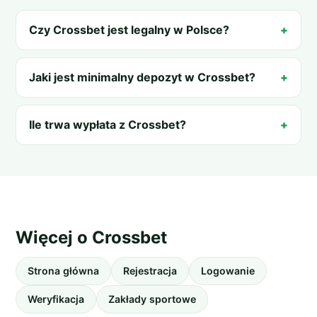
Czy Crossbet jest legalny w Polsce?
Jaki jest minimalny depozyt w Crossbet?
Ile trwa wypłata z Crossbet?
Więcej o Crossbet
Strona główna
Rejestracja
Logowanie
Weryfikacja
Zakłady sportowe