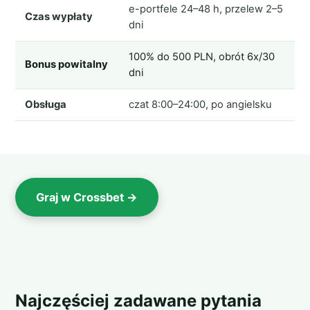
e-portfele 24–48 h, przelew 2–5
Czas wypłaty
dni
100% do 500 PLN, obrót 6x/30
Bonus powitalny
dni
Obsługa
czat 8:00–24:00, po angielsku
Graj w Crossbet →
Najczęściej zadawane pytania