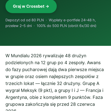
Graj w Crossbet →
Depozyt od od 80 PLN · Wypłaty e-portfele 24–48 h,
przelew 2–5 dni · 100% do 500 PLN (obrót 6x/30 dni)
W Mundialu 2026 rywalizuje 48 drużyn
podzielonych na 12 grup po 4 zespoły. Awans
do fazy pucharowej dają dwa pierwsze miejsca
w grupie oraz osiem najlepszych zespołów z
trzecich lokat — łącznie 32 drużyny. Grupę A
wygrał Meksyk (9 pkt), a grupy I i J — Francja i
Argentyna, obie z kompletem 9 punktów. Faza
grupowa zakończyła się przed 28 czerwca