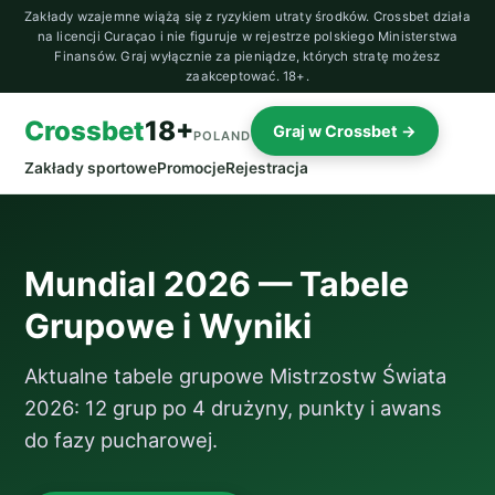
Zakłady wzajemne wiążą się z ryzykiem utraty środków. Crossbet działa
na licencji Curaçao i nie figuruje w rejestrze polskiego Ministerstwa
Finansów. Graj wyłącznie za pieniądze, których stratę możesz
zaakceptować. 18+.
Crossbet
18+
Graj w Crossbet →
POLAND
Zakłady sportowe
Promocje
Rejestracja
Mundial 2026 — Tabele
Grupowe i Wyniki
Aktualne tabele grupowe Mistrzostw Świata
2026: 12 grup po 4 drużyny, punkty i awans
do fazy pucharowej.